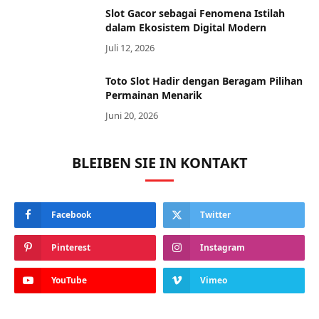
Slot Gacor sebagai Fenomena Istilah
dalam Ekosistem Digital Modern
Juli 12, 2026
Toto Slot Hadir dengan Beragam Pilihan
Permainan Menarik
Juni 20, 2026
BLEIBEN SIE IN KONTAKT
Facebook
Twitter
Pinterest
Instagram
YouTube
Vimeo