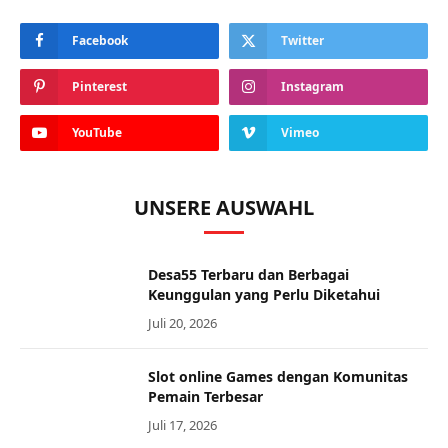
Facebook
Twitter
Pinterest
Instagram
YouTube
Vimeo
UNSERE AUSWAHL
Desa55 Terbaru dan Berbagai
Keunggulan yang Perlu Diketahui
Juli 20, 2026
Slot online Games dengan Komunitas
Pemain Terbesar
Juli 17, 2026