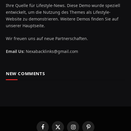
Ihre Quelle für Lifestyle-News. Diese Demo wurde speziell
entwickelt, um die Nutzung des Themes als Lifestyle-
Website zu demonstrieren. Weitere Demos finden Sie auf
unserer Hauptseite.
Wir freuen uns auf neue Partnerschaften.
Email Us:
Nexabacklinks@gmail.com
NEW COMMENTS
Facebook
X
Instagram
Pinterest