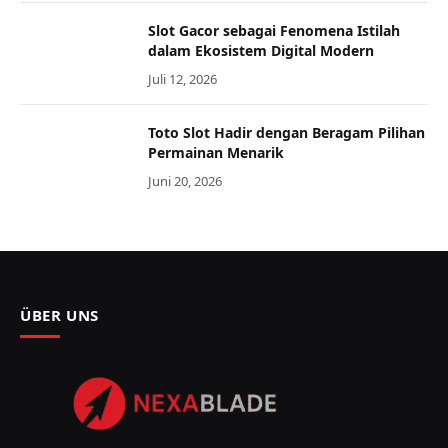
Slot Gacor sebagai Fenomena Istilah
dalam Ekosistem Digital Modern
Juli 12, 2026
Toto Slot Hadir dengan Beragam Pilihan
Permainan Menarik
Juni 20, 2026
ÜBER UNS