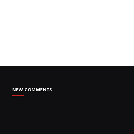
NEW COMMENTS