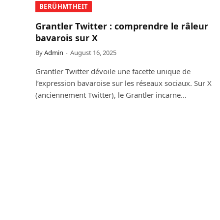
BERÜHMTHEIT
Grantler Twitter : comprendre le râleur
bavarois sur X
By
Admin
August 16, 2025
Grantler Twitter dévoile une facette unique de
l’expression bavaroise sur les réseaux sociaux. Sur X
(anciennement Twitter), le Grantler incarne…