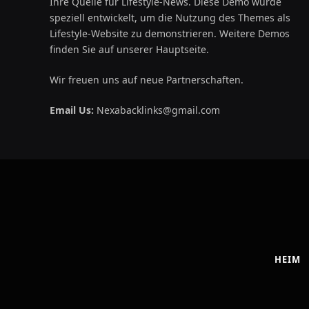
Ihre Quelle für Lifestyle-News. Diese Demo wurde
speziell entwickelt, um die Nutzung des Themes als
Lifestyle-Website zu demonstrieren. Weitere Demos
finden Sie auf unserer Hauptseite.
Wir freuen uns auf neue Partnerschaften.
Email Us:
Nexabacklinks@gmail.com
HEIM