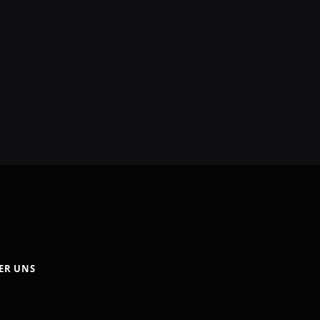
ER UNS