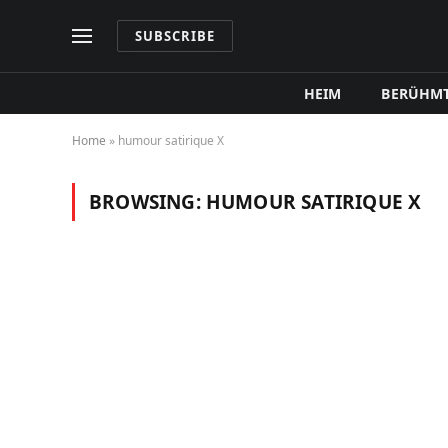
SUBSCRIBE
HEIM
BERÜHMT
Home
»
humour satirique X
BROWSING:
HUMOUR SATIRIQUE X