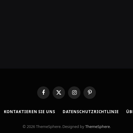
Facebook
X
Instagram
Pinterest
(Twitter)
KONTAKTIEREN SIE UNS
DATENSCHUTZRICHTLINIE
ÜB
© 2026 ThemeSphere. Designed by
ThemeSphere
.