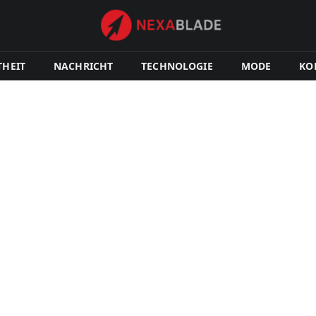
HEIT
NACHRICHT
TECHNOLOGIE
MODE
KO