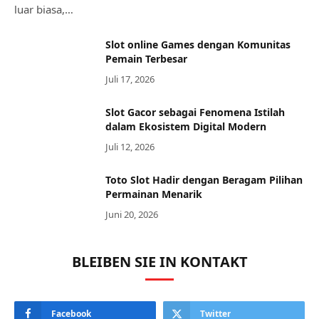
luar biasa,…
Slot online Games dengan Komunitas
Pemain Terbesar
Juli 17, 2026
Slot Gacor sebagai Fenomena Istilah
dalam Ekosistem Digital Modern
Juli 12, 2026
Toto Slot Hadir dengan Beragam Pilihan
Permainan Menarik
Juni 20, 2026
BLEIBEN SIE IN KONTAKT
Facebook
Twitter