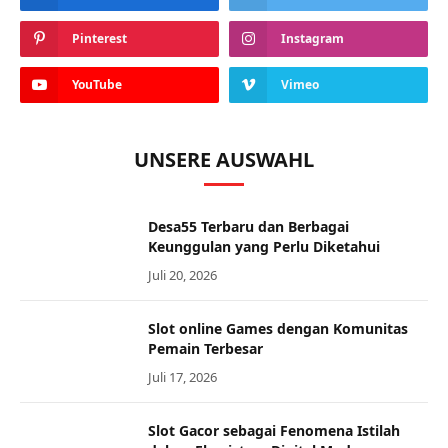
Pinterest
Instagram
YouTube
Vimeo
UNSERE AUSWAHL
Desa55 Terbaru dan Berbagai
Keunggulan yang Perlu Diketahui
Juli 20, 2026
Slot online Games dengan Komunitas
Pemain Terbesar
Juli 17, 2026
Slot Gacor sebagai Fenomena Istilah