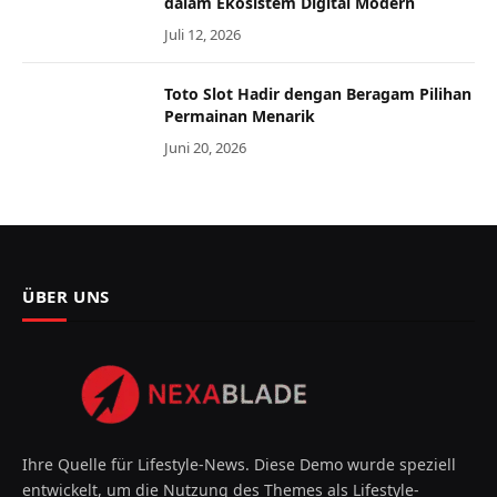
dalam Ekosistem Digital Modern
Juli 12, 2026
Toto Slot Hadir dengan Beragam Pilihan
Permainan Menarik
Juni 20, 2026
ÜBER UNS
Ihre Quelle für Lifestyle-News. Diese Demo wurde speziell
entwickelt, um die Nutzung des Themes als Lifestyle-