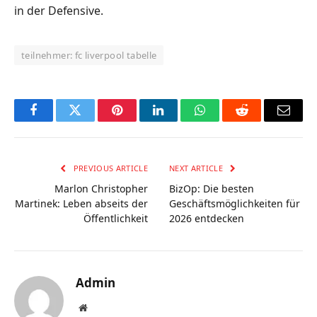
in der Defensive.
teilnehmer: fc liverpool tabelle
Facebook
Twitter
Pinterest
LinkedIn
WhatsApp
Reddit
Email
PREVIOUS ARTICLE
NEXT ARTICLE
Marlon Christopher
BizOp: Die besten
Martinek: Leben abseits der
Geschäftsmöglichkeiten für
Öffentlichkeit
2026 entdecken
Admin
Website